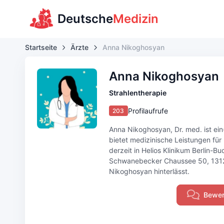
Deutsche
Medizin
Startseite
Ärzte
Anna Nikoghosyan
Anna Nikoghosyan
Strahlentherapie
Profilaufrufe
203
Anna Nikoghosyan, Dr. med. ist ein(
bietet medizinische Leistungen für
derzeit in Helios Klinikum Berlin-B
Schwanebecker Chaussee 50, 13125, 
Nikoghosyan hinterlässt.
Bewer