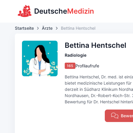
Deutsche
Medizin
Startseite
Ärzte
Bettina Hentschel
Bettina Hentschel
Radiologie
Profilaufrufe
165
Bettina Hentschel, Dr. med. ist ein
bietet medizinische Leistungen für
derzeit in Südharz Klinikum Nordh
Nordhausen, Dr.-Robert-Koch-Str. 
Bewertung für Dr. Hentschel hinterl
Bewer