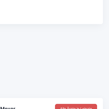
a Meyer
Alle Ärzte in Leipzig