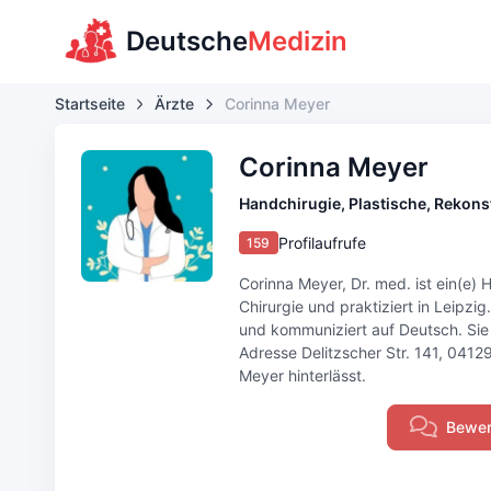
Deutsche
Medizin
Startseite
Ärzte
Corinna Meyer
Corinna Meyer
Handchirugie, Plastische, Rekons
Profilaufrufe
159
Corinna Meyer, Dr. med. ist ein(e) 
Chirurgie und praktiziert in Leipzi
und kommuniziert auf Deutsch. Sie p
Adresse Delitzscher Str. 141, 04129
Meyer hinterlässt.
Bewer