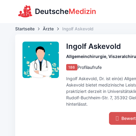
Deutsche
Medizin
Startseite
Ärzte
Ingolf Askevold
Ingolf Askevold
Allgemeinchirurgie, Viszeralchiru
Profilaufrufe
186
Ingolf Askevold, Dr. ist ein(e) Allge
Askevold bietet medizinische Leist
praktiziert derzeit in Universität
Rudolf-Buchheim-Str. 7, 35392 Gieß
hinterlässt.
Bewert